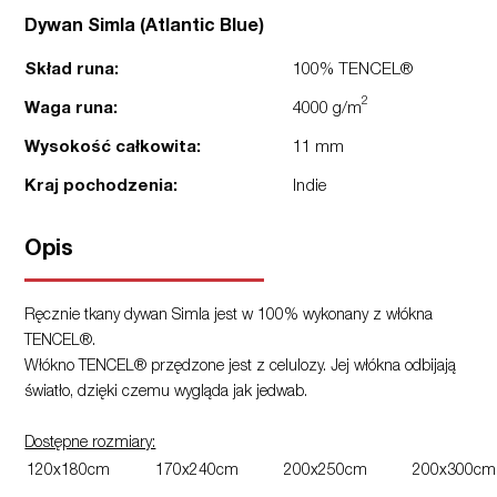
Dywan Simla (Atlantic Blue)
Skład runa:
100% TENCEL®
2
Waga runa:
4000 g/m
Wysokość całkowita:
11 mm
Kraj pochodzenia:
Indie
Opis
Ręcznie tkany dywan Simla jest w 100% wykonany z włókna
TENCEL®.
Włókno TENCEL® przędzone jest z celulozy. Jej włókna odbijają
światło, dzięki czemu wygląda jak jedwab.
Dostępne rozmiary:
120x180cm
170x240cm
200x250cm
200x300cm